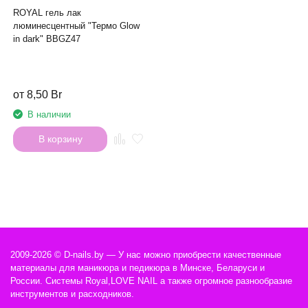
ROYAL гель лак
люминесцентный "Термо Glow
in dark" BBGZ47
от 8,50 Br
В наличии
В корзину
2009-2026 © D-nails.by — У нас можно приобрести качественные
материалы для маникюра и педикюра в Минске, Беларуси и
России. Системы Royal,LOVE NAIL а также огромное разнообразие
инструментов и расходников.