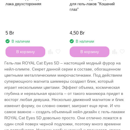
лака двухсторонняя
для гель-лаков "Кошачий
глаз"
5 Br
4,50 Br
В наличии
В наличии
В корзину
В корзину
Гель-лак ROYAL Cat Eyes 5D – настоящий модный фурор на
нейл-олимпе. Секрет данной серии в составе, обогащенном
цветными металлическими микрочастичками. Под действием
супермощного магнита шиммеры создают блик, который
играет несколькими цветами. Эффект объема, космическая
глубина и нереальная красота – от такого маникюра придет в
восторг любая девушка. Несколько движений магнитом и блик
изменит форму, он словно оживет, заиграет еще ярче. И что
самое важное – создать объемный нейл-дизайн с гель-лаками
ROYAL Cat Eyes 5D довольно просто. Они отлично ложатся в
один слой поверх черной подложки, поэтому много времени
не потребуется. Никаких особых умений и процессов, кроме