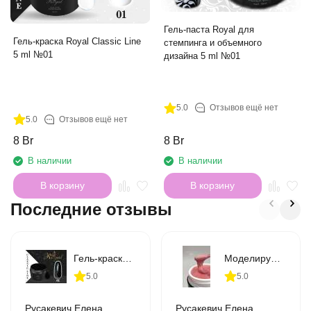
Гель-паста Royal для
Гель-краска Royal Classic Line
стемпинга и объемного
5 ml №01
дизайна 5 ml №01
5.0
Отзывов ещё нет
5.0
Отзывов ещё нет
8 Br
8 Br
В наличии
В наличии
В корзину
В корзину
Последние отзывы
Гель-краска Royal Classic Line 5 ml №02
Моделирующий гель Royal PROFESSIONAL MAKE-UP 868
5.0
5.0
Русакевич Елена
Русакевич Елена