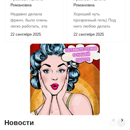
Романовна
Романовна
Недавно делала
Хороший чуть
френч, было очень
прозрачный гель) Под
легко работать, эта
него люблю делать
краска одна из лучших
дизайны белым
22 сентября 2025
22 сентября 2025
покупок)
стемпингом ) Но и без
хорошо смотрится,
приближенно к
натуральному ногтю
Новости