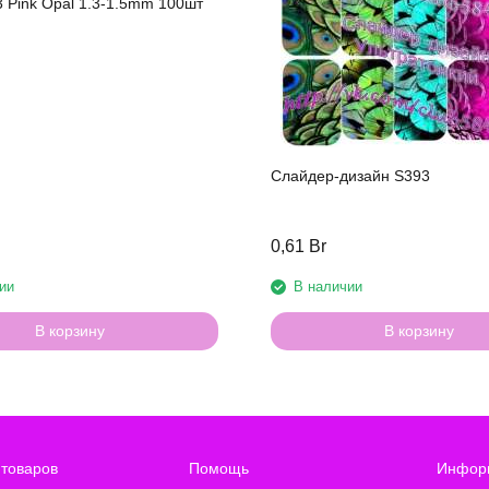
3 Pink Opal 1.3-1.5mm 100шт
Слайдер-дизайн S393
0,61 Br
ии
В наличии
В корзину
В корзину
 товаров
Помощь
Инфор