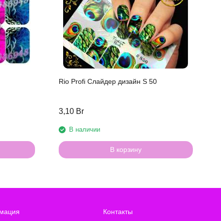
С
Rio Profi Слайдер дизайн S 50
3,10 Br
3
В наличии
В корзину
мация
Контакты