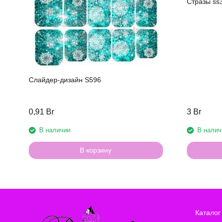
Стразы ss
Слайдер-дизайн S596
0,91 Br
3 Br
В наличии
В налич
В корзину
Каталог