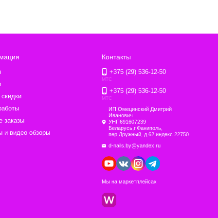
мация
Контакты
н
+375 (29) 536-12-50
МТС
и
+375 (29) 536-12-50
 скидки
МТС
работы
ИП Омецинский Дмитрий
Иванович
е заказы
УНП691607239
Беларусь,г.Фаниполь,
 и видео обзоры
пер.Дружный, д.62 индекс 22750
d-nails.by@yandex.ru
Мы на маркетплейсах