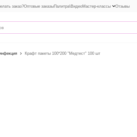
елать заказ?
Оптовые заказы
Палитра\Видео
Мастер-классы
Отзывы
зинфекция
Крафт пакеты 100*200 "Медтест" 100 шт