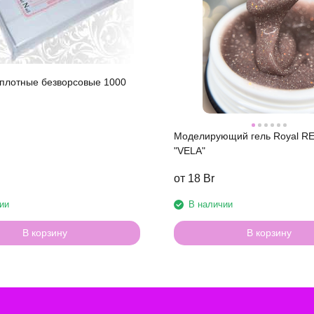
плотные безворсовые 1000
Моделирующий гель Royal R
"VELA"
от 18 Br
ии
В наличии
В корзину
В корзину