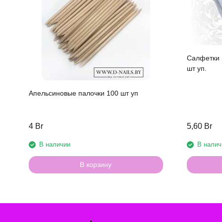
Салфетки 
шт уп.
Апельсиновые палочки 100 шт уп
4 Br
5,60 Br
В наличии
В налич
В корзину