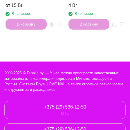
от 15 Br
4 Br
В наличии
В наличии
В корзину
В корзину
2009-2026 © D-nails.by — У нас можно приобрести качественные
материалы для маникюра и педикюра в Минске, Беларуси и
России. Системы Royal,LOVE NAIL а также огромное разнообразие
инструментов и расходников.
+375 (29) 536-12-50
МТС
+375 (29) 536-12-50